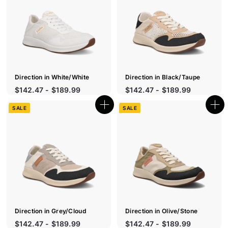
t
t
i
i
q
q
u
u
e
e
r
r
a
a
p
p
i
i
d
d
e
e
Direction in White/White
Direction in Black/Taupe
P
$142.47 - $189.99
$142.47 - $189.99
r
i
SALE
SALE
B
B
x
o
o
r
u
u
t
é
t
i
i
d
q
q
u
u
u
i
e
e
r
r
t
a
a
p
p
i
i
d
d
e
e
Direction in Grey/Cloud
Direction in Olive/Stone
P
P
$142.47 - $189.99
$142.47 - $189.99