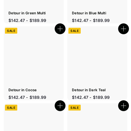
i
i
d
d
e
e
Detour in Green Multi
Detour in Blue Multi
P
$142.47 - $189.99
$142.47 - $189.99
r
i
SALE
SALE
B
B
x
o
o
r
u
u
t
é
t
i
i
d
q
q
u
u
u
i
e
e
r
r
t
a
a
p
p
i
i
d
d
e
e
Detour in Cocoa
Detour in Dark Teal
P
P
$142.47 - $189.99
$142.47 - $189.99
r
r
i
i
SALE
SALE
B
B
x
x
o
o
r
r
u
u
é
t
é
t
i
i
d
d