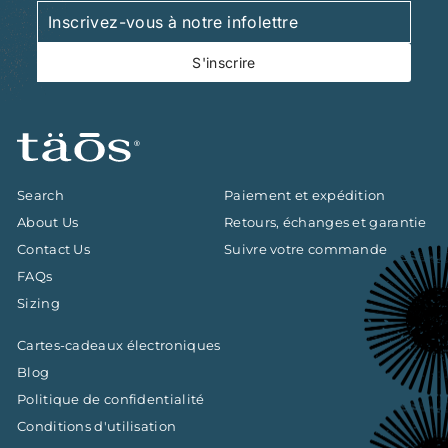
Inscrivez-
S'inscrire
vous
à
S'inscrire
notre
infolettre
Search
Paiement et expédition
About Us
Retours, échanges et garantie
Contact Us
Suivre votre commande
FAQs
Sizing
Cartes-cadeaux électroniques
Blog
Politique de confidentialité
Conditions d'utilisation