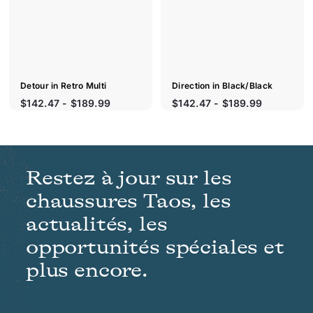
q
q
u
u
u
u
i
i
e
e
r
r
t
t
a
a
p
p
i
i
d
d
e
e
Detour in Retro Multi
Direction in Black/Black
P
P
$142.47 - $189.99
$142.47 - $189.99
r
r
i
i
x
x
r
r
é
é
Restez à jour sur les
d
d
u
u
chaussures Taos, les
i
i
t
t
actualités, les
opportunités spéciales et
plus encore.