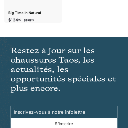
r
r
i
d
e
Big Time in Natural
P
P
$
$134
97
$
$179
99
r
r
1
1
i
i
7
3
9
x
x
4
.
r
r
.
9
é
é
9
Restez à jour sur les
9
d
g
u
u
7
chaussures Taos, les
i
l
t
i
actualités, les
e
r
opportunités spéciales et
plus encore.
Inscrivez-
S'inscrire
vous
à
S'inscrire
notre