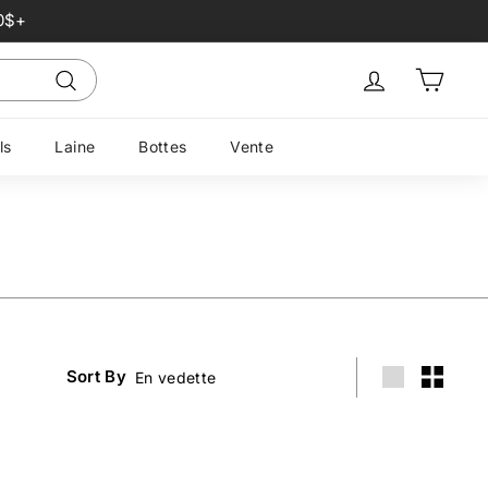
0$+
Sign in
Panier
Recherche
ls
Laine
Bottes
Vente
Sort By
Grande
Petit