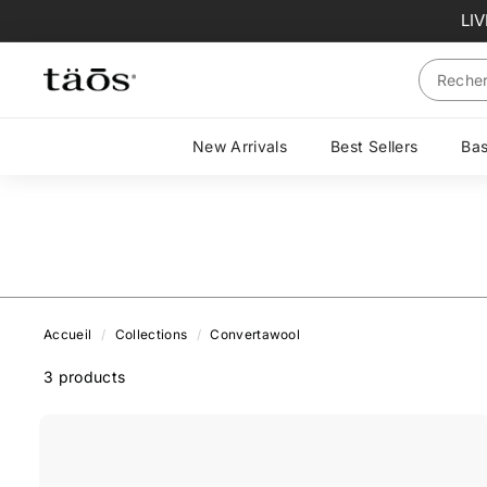
Passer
LI
au
contenu
Search
New Arrivals
Best Sellers
Ba
Accueil
/
Collections
/
Convertawool
3
products