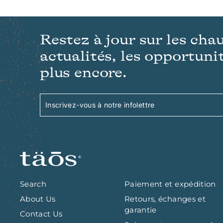
9
.
9
Restez à jour sur les cha
9
actualités, les opportunit
plus encore.
Inscrivez-
S'inscrire
vous
à
notre
infolettre
Search
Paiement et expédition
About Us
Retours, échanges et
garantie
Contact Us