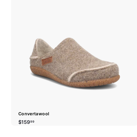
Convertawool
$
$159
99
1
5