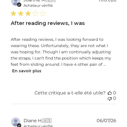
de
Acheteur vérifié
publ
After reading reviews, I was
After reading reviews, I was looking forward to
wearing these. Unfortunately, they are not what I
was hoping for. Though I am continually adjusting
the straps, I can’t find the position which keeps my
feet from sliding around. I have 4 other pair of ...
En savoir plus
Cette critique a-t-elle été utile?
0
0
Dat
Diane H.
🇺🇸
06/07/26
de
Acheteur vérifié