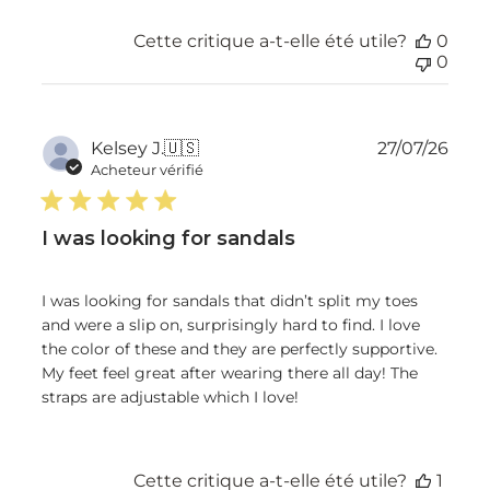
Cette critique a-t-elle été utile?
0
0
Dat
Kelsey J.
🇺🇸
27/07/26
de
Acheteur vérifié
publ
I was looking for sandals
I was looking for sandals that didn’t split my toes
and were a slip on, surprisingly hard to find. I love
the color of these and they are perfectly supportive.
My feet feel great after wearing there all day! The
straps are adjustable which I love!
Cette critique a-t-elle été utile?
1