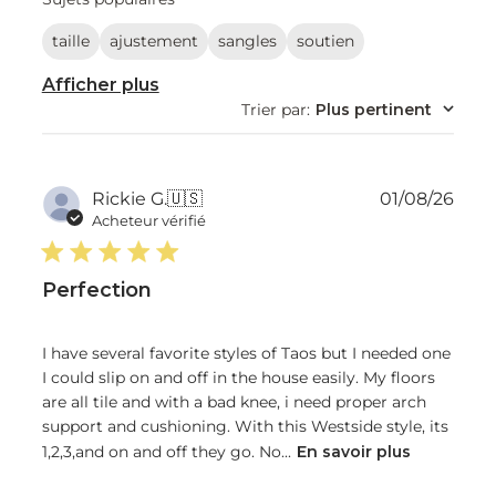
avis
taille
ajustement
sangles
soutien
Afficher plus
Trier par
:
Plus pertinent
Dat
Rickie G.
🇺🇸
01/08/26
de
Acheteur vérifié
publ
Perfection
I have several favorite styles of Taos but I needed one
I could slip on and off in the house easily. My floors
are all tile and with a bad knee, i need proper arch
support and cushioning. With this Westside style, its
1,2,3,and on and off they go. No...
En savoir plus