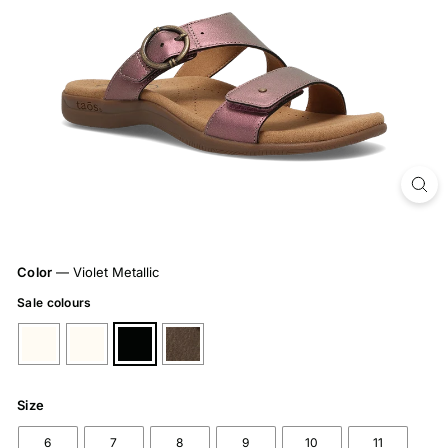
Color
—
Violet Metallic
Sale colours
Size
6
7
8
9
10
11