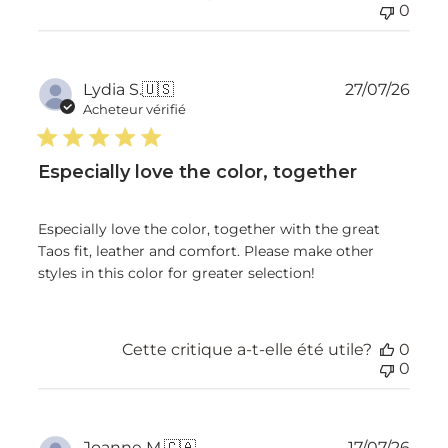
0
Dat
Lydia S.
🇺🇸
27/07/26
de
Acheteur vérifié
publ
Especially love the color, together
Especially love the color, together with the great
Taos fit, leather and comfort. Please make other
styles in this color for greater selection!
Cette critique a-t-elle été utile?
0
0
Dat
Joanne M.
🇨🇦
17/07/26