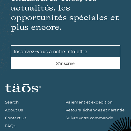
actualités, les
opportunités spéciales et
plus encore.
Inscrivez-
S'inscrire
vous
à
S'inscrire
notre
infolettre
Search
Paiement et expédition
About Us
Retours, échanges et garantie
Contact Us
Suivre votre commande
FAQs