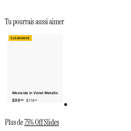
Tu pourrais aussi aimer
CLEARANCE
Westside in Violet Metallic
Prix
Prix
$179.99
$99.99
$99
$179
99
99
réduit
régulier
Plus de
75% Off Slides