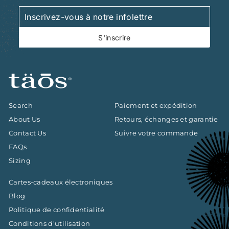
Inscrivez-
S'inscrire
vous
à
S'inscrire
notre
infolettre
Search
Paiement et expédition
About Us
Retours, échanges et garantie
Contact Us
Suivre votre commande
FAQs
Sizing
Cartes-cadeaux électroniques
Blog
Politique de confidentialité
Conditions d'utilisation