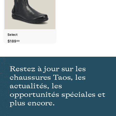
t
i
q
u
e
r
a
p
i
d
Select
e
$
$189
99
1
8
9
.
Restez à jour sur les
9
9
chaussures Taos, les
actualités, les
opportunités spéciales et
plus encore.