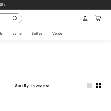
0$+
Sign in
Panier
Recherche
ls
Laine
Bottes
Vente
Sort By
Grande
Petit