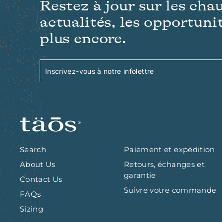
Restez à jour sur les cha
actualités, les opportunit
plus encore.
Inscrivez-
S'inscrire
vous
à
notre
infolettre
Search
Paiement et expédition
About Us
Retours, échanges et
garantie
Contact Us
Suivre votre commande
FAQs
Sizing