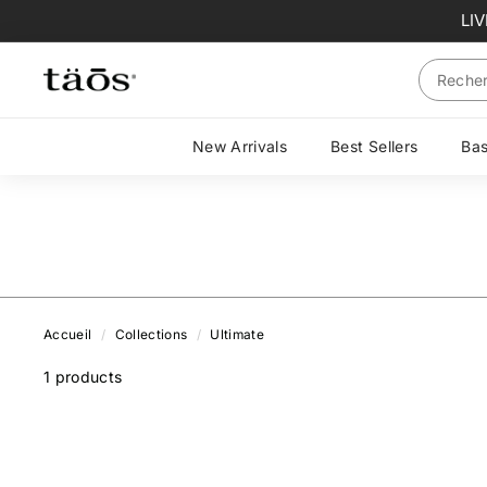
Passer
LI
au
contenu
Search
New Arrivals
Best Sellers
Ba
Accueil
/
Collections
/
Ultimate
1
products