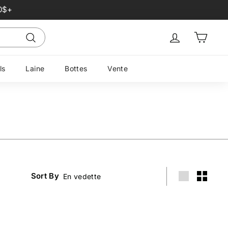
0$+
Sign in
Panier
Recherche
ls
Laine
Bottes
Vente
Sort By
Grande
Petit