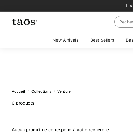
Passer
LI
au
contenu
Search
New Arrivals
Best Sellers
Ba
Accueil
/
Collections
/
Venture
0
products
Aucun produit ne correspond à votre recherche.