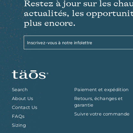
Restez à jour sur les cha
actualités, les opportunit
plus encore.
Inscrivez-
S'inscrire
vous
à
notre
infolettre
Search
Paiement et expédition
About Us
Retours, échanges et
garantie
Contact Us
Suivre votre commande
FAQs
Sizing