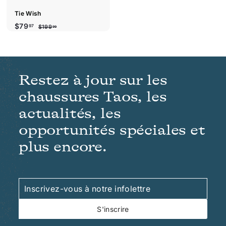
r
i
d
Tie Wish
e
P
P
$
$79
97
$
$199
99
r
r
1
7
i
i
9
9
9
x
x
.
.
r
r
9
9
é
é
9
Restez à jour sur les
7
d
g
u
u
chaussures Taos, les
i
l
t
i
actualités, les
e
r
opportunités spéciales et
plus encore.
Inscrivez-
S'inscrire
vous
à
S'inscrire
notre
infolettre