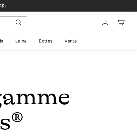
0$+
Sign in
Panier
Recherche
ls
Laine
Bottes
Vente
 gamme
s®