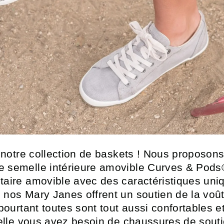
à notre collection de baskets ! Nous proposon
 semelle intérieure amovible Curves & Pods
aire amovible avec des caractéristiques uniq
nos Mary Janes offrent un soutien de la voûte
pourtant toutes sont tout aussi confortables 
uelle vous avez besoin de chaussures de souti