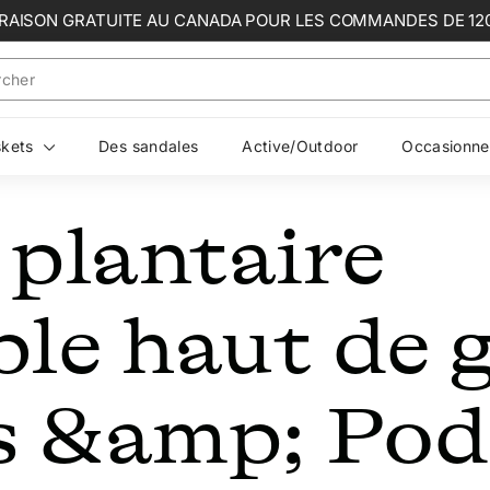
VRAISON GRATUITE AU CANADA POUR LES COMMANDES DE 12
Diaporama
Pause
skets
Des sandales
Active/Outdoor
Occasionne
 plantaire
ble haut de
s &amp; Pod