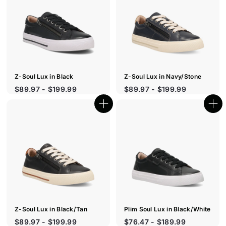
t
t
i
i
q
q
u
u
e
e
r
r
a
a
p
p
i
i
d
d
e
e
Z-Soul Lux in Black
Z-Soul Lux in Navy/Stone
$89.97 - $199.99
$89.97 - $199.99
B
B
o
o
u
u
t
t
i
i
q
q
u
u
e
e
r
r
a
a
p
p
i
i
d
d
e
e
Z-Soul Lux in Black/Tan
Plim Soul Lux in Black/White
$89.97 - $199.99
$76.47 - $189.99