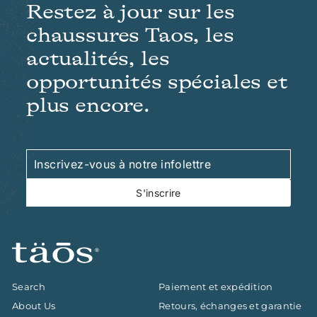
9
Restez à jour sur les
7
d
g
u
u
u
i
chaussures Taos, les
i
l
t
t
i
actualités, les
e
r
opportunités spéciales et
plus encore.
Inscrivez-
S'inscrire
vous
à
S'inscrire
notre
infolettre
Search
Paiement et expédition
About Us
Retours, échanges et garantie