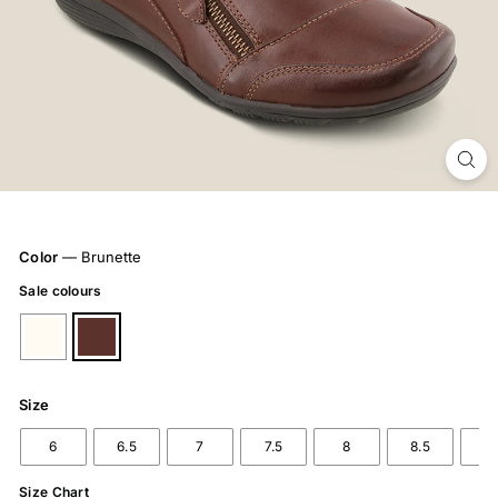
Color
—
Brunette
Sale colours
Size
6
6.5
7
7.5
8
8.5
9
Size Chart