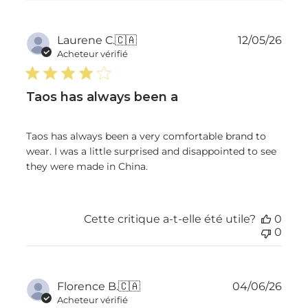
Dat
Laurene C.
🇨🇦
12/05/26
de
Acheteur vérifié
publ
Taos has always been a
Taos has always been a very comfortable brand to
wear. I was a little surprised and disappointed to see
they were made in China.
Cette critique a-t-elle été utile?
0
0
Dat
Florence B.
🇨🇦
04/06/26
de
Acheteur vérifié