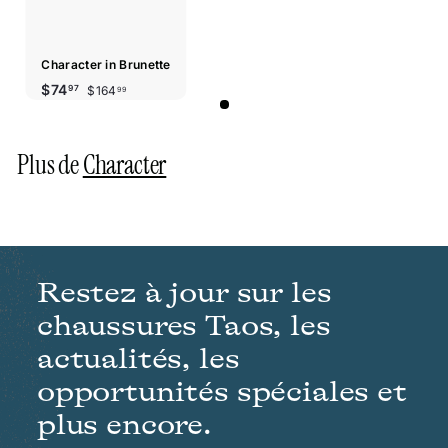
Character in Brunette
Prix
Prix
$164.99
$74.97
$74
$164
97
99
réduit
régulier
Plus de
Character
Restez à jour sur les
chaussures Taos, les
actualités, les
opportunités spéciales et
plus encore.