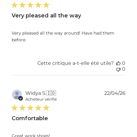
publ
Very pleased all the way
Very pleased all the way around! Have had them
before.
Cette critique a-t-elle été utile?
0
0
Dat
Widya S.
🇮🇩
22/04/26
de
Acheteur vérifié
publ
Comfortable
Great work shoes!