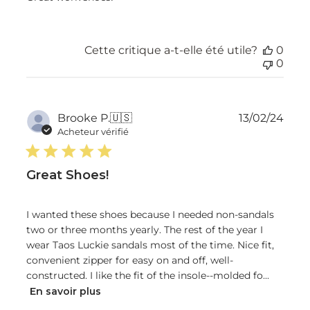
Cette critique a-t-elle été utile?
0
0
Dat
Brooke P.
🇺🇸
13/02/24
de
Acheteur vérifié
publ
Great Shoes!
I wanted these shoes because I needed non-sandals
two or three months yearly. The rest of the year I
wear Taos Luckie sandals most of the time. Nice fit,
convenient zipper for easy on and off, well-
constructed. I like the fit of the insole--molded fo...
En savoir plus