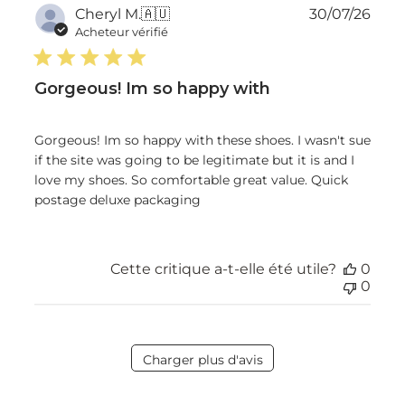
Dat
Cheryl M.
🇦🇺
30/07/26
de
Acheteur vérifié
publ
Gorgeous! Im so happy with
Gorgeous! Im so happy with these shoes. I wasn't sue
if the site was going to be legitimate but it is and I
love my shoes. So comfortable great value. Quick
postage deluxe packaging
Cette critique a-t-elle été utile?
0
0
Charger plus d'avis