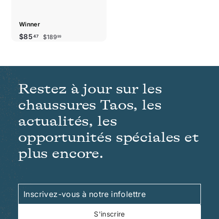
Winner
Prix
Prix
$189.99
$85.47
$85
$189
47
99
réduit
régulier
Restez à jour sur les
chaussures Taos, les
actualités, les
opportunités spéciales et
plus encore.
Inscrivez-
S'inscrire
vous
à
S'inscrire
notre