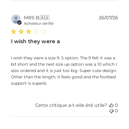
Dat
MRS B.
🇦🇺
26/07/26
de
Acheteur vérifié
publ
I wish they were a
I wish they were a size 9. 5 option. The 9 felt it was a
bit short and the next size up option was a 10 which I
also ordered and it is just too big. Super cute design.
Other than the length, it feels good and the footbed
support is superb.
Cette critique a-t-elle été utile?
0
0