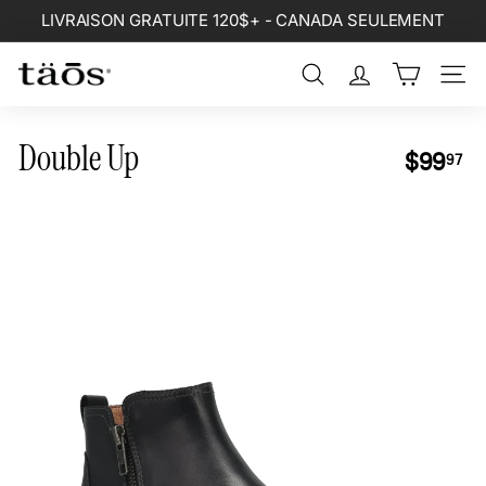
Passer
LIVRAISON GRATUITE 120$+ - CANADA SEULEMENT
au
Diaporama
contenu
Pause
Rechercher
Naviga
Double Up
Prix
$9
$99
97
régulier