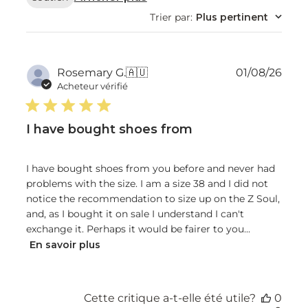
Trier par
:
Plus pertinent
Dat
Rosemary G.
🇦🇺
01/08/26
de
Acheteur vérifié
publ
I have bought shoes from
I have bought shoes from you before and never had
problems with the size. I am a size 38 and I did not
notice the recommendation to size up on the Z Soul,
and, as I bought it on sale I understand I can't
exchange it. Perhaps it would be fairer to you...
En savoir plus
Cette critique a-t-elle été utile?
0