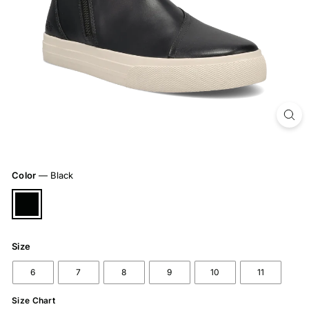
Color
—
Black
Size
6
7
8
9
10
11
Size Chart