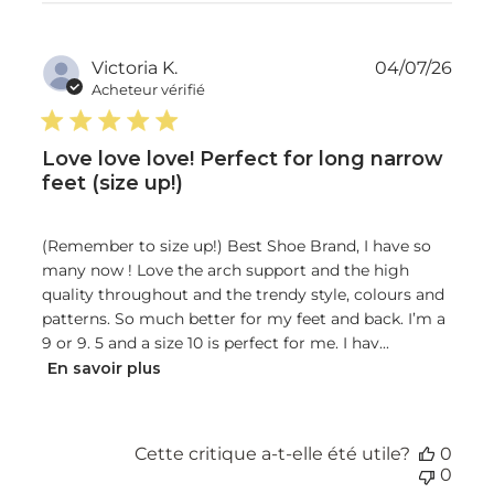
Dat
Victoria K.
04/07/26
de
Acheteur vérifié
publ
Love love love! Perfect for long narrow
feet (size up!)
(Remember to size up!) Best Shoe Brand, I have so
many now ! Love the arch support and the high
quality throughout and the trendy style, colours and
patterns. So much better for my feet and back. I’m a
9 or 9. 5 and a size 10 is perfect for me. I hav...
En savoir plus
Cette critique a-t-elle été utile?
0
0