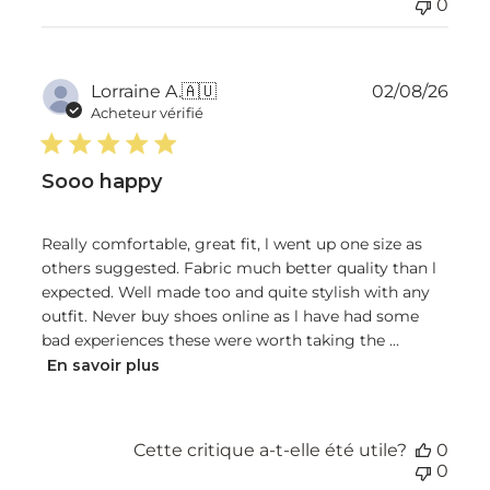
0
Dat
Lorraine A.
🇦🇺
02/08/26
de
Acheteur vérifié
publ
Sooo happy
Really comfortable, great fit, l went up one size as
others suggested. Fabric much better quality than l
expected. Well made too and quite stylish with any
outfit. Never buy shoes online as l have had some
bad experiences these were worth taking the ...
En savoir plus
Cette critique a-t-elle été utile?
0
0