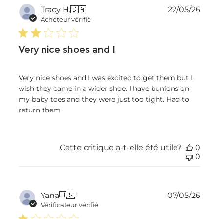
Dat
Tracy H.
🇨🇦
22/05/26
de
Acheteur vérifié
publ
Very nice shoes and I
Very nice shoes and I was excited to get them but I
wish they came in a wider shoe. I have bunions on
my baby toes and they were just too tight. Had to
return them
Cette critique a-t-elle été utile?
0
0
Dat
Yana
🇺🇸
07/05/26
de
Vérificateur vérifié
publ