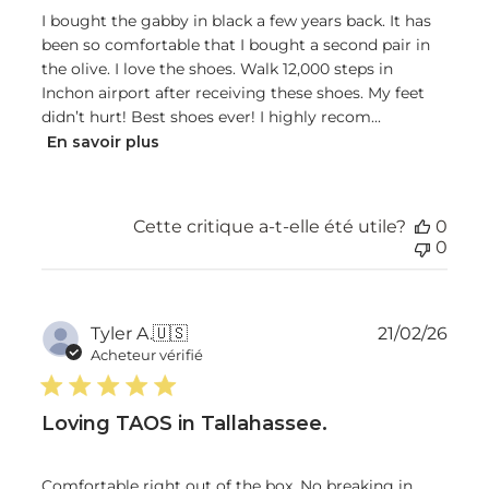
I bought the gabby in black a few years back. It has
been so comfortable that I bought a second pair in
the olive. I love the shoes. Walk 12,000 steps in
Inchon airport after receiving these shoes. My feet
didn’t hurt! Best shoes ever! I highly recom...
En savoir plus
Cette critique a-t-elle été utile?
0
0
Dat
Tyler A.
🇺🇸
21/02/26
de
Acheteur vérifié
publ
Loving TAOS in Tallahassee.
Comfortable right out of the box. No breaking in