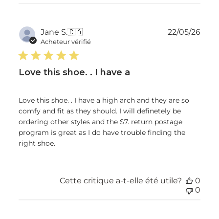
Dat
Jane S.
🇨🇦
22/05/26
de
Acheteur vérifié
publ
Love this shoe. . I have a
Love this shoe. . I have a high arch and they are so
comfy and fit as they should. I will definetely be
ordering other styles and the $7. return postage
program is great as I do have trouble finding the
right shoe.
Cette critique a-t-elle été utile?
0
0