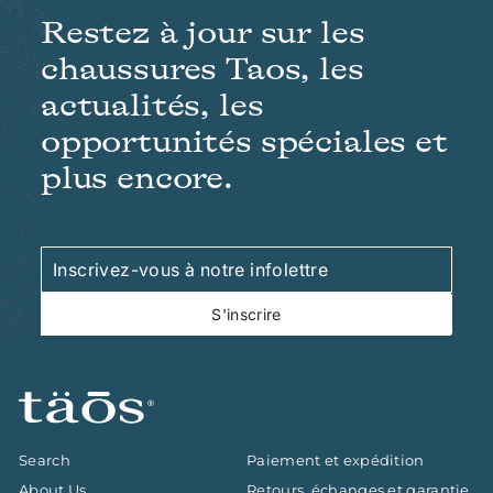
Restez à jour sur les
chaussures Taos, les
actualités, les
opportunités spéciales et
plus encore.
Inscrivez-
S'inscrire
vous
à
S'inscrire
notre
infolettre
Search
Paiement et expédition
About Us
Retours, échanges et garantie