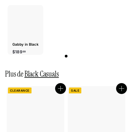
Gabby in Black
$189.99
$189
99
Plus de
Black Casuals
CLEARANCE
SALE
Boutique
Bout
rapide
rapi