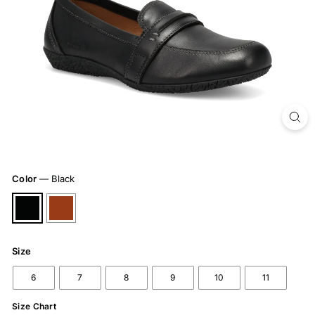
Color
—
Black
Size
6
7
8
9
10
11
Size Chart