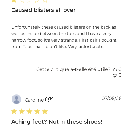
Caused blisters all over
Unfortunately these caused blisters on the back as
well as inside between the toes and I have a very
narrow foot, so it's very strange. First pair I bought
from Taos that I didn't like. Very unfortunate.
Cette critique a-t-elle été utile?
0
0
Dat
07/05/26
Caroline
🇺🇸
de
publ
Aching feet? Not in these shoes!