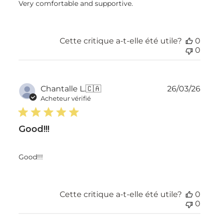
Very comfortable and supportive.
Cette critique a-t-elle été utile?
0
0
Dat
Chantalle L.
🇨🇦
26/03/26
de
Acheteur vérifié
publ
Good!!!
Good!!!
Cette critique a-t-elle été utile?
0
0