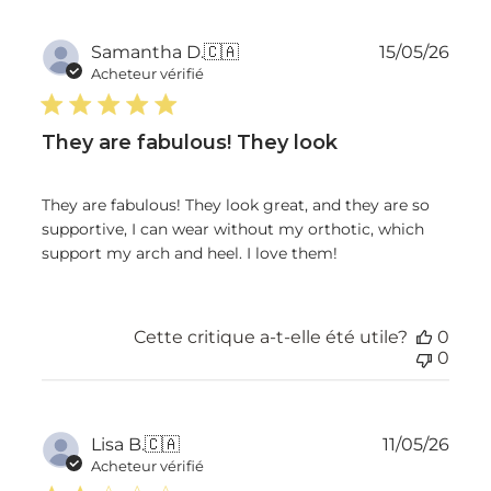
Dat
Samantha D.
🇨🇦
15/05/26
de
Acheteur vérifié
publ
They are fabulous! They look
They are fabulous! They look great, and they are so
supportive, I can wear without my orthotic, which
support my arch and heel. I love them!
Cette critique a-t-elle été utile?
0
0
Dat
Lisa B.
🇨🇦
11/05/26
de
Acheteur vérifié
publ