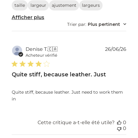
taille
largeur
ajustement
largeurs
Afficher plus
Trier par
:
Plus pertinent
Dat
Denise T.
🇨🇦
26/06/26
de
Acheteur vérifié
publ
Quite stiff, because leather. Just
Quite stiff, because leather. Just need to work them
in
Cette critique a-t-elle été utile?
0
0