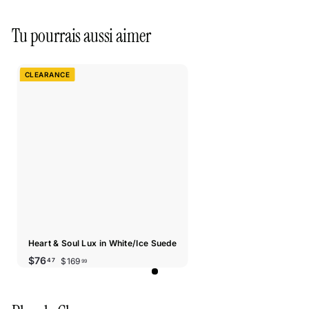
Tu pourrais aussi aimer
CLEARANCE
Heart & Soul Lux in White/Ice Suede
Prix
Prix
$169.99
$76.47
$76
$169
47
99
réduit
régulier