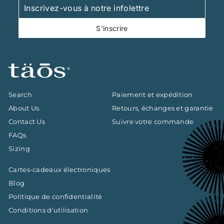
Inscrivez-
S'inscrire
vous
à
S'inscrire
notre
infolettre
Search
Paiement et expédition
About Us
Retours, échanges et garantie
Contact Us
Suivre votre commande
FAQs
Sizing
Cartes-cadeaux électroniques
Blog
Politique de confidentialité
Conditions d'utilisation