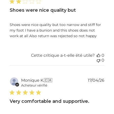
Shoes were nice quality but
Shoes were nice quality but too narrow and stiff for
my foot I have a bunion and this shoes does not
work at all Also return was rejected so not happy
Cette critique a-t-elle été utile?
0
0
Dat
Monique K.
🇨🇦
17/04/26
de
Acheteur vérifié
publ
Very comfortable and supportive.