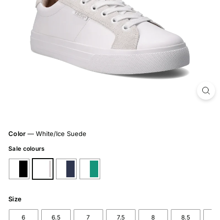
Color
—
White/Ice Suede
Sale colours
Size
6
6.5
7
7.5
8
8.5
9