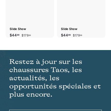
Slide Show
Slide Show
Prix
Prix
$179.99
Prix
Prix
$179.99
$44.99
$44.99
$44
$44
$179
$179
99
99
99
99
réduit
régulier
réduit
régulier
Restez à jour sur les
chaussures Taos, les
actualités, les
opportunités spéciales et
plus encore.