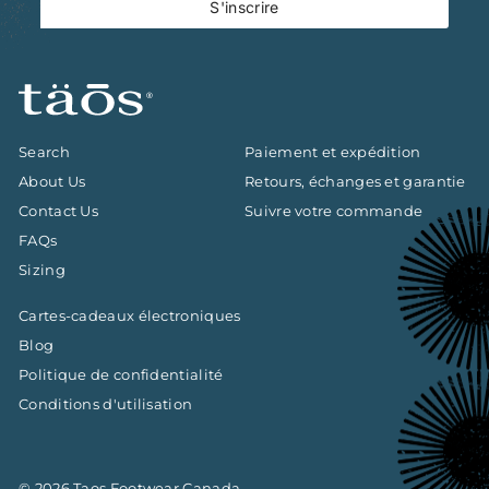
S'inscrire
notre
infolettre
Search
Paiement et expédition
About Us
Retours, échanges et garantie
Contact Us
Suivre votre commande
FAQs
Sizing
Cartes-cadeaux électroniques
Blog
Politique de confidentialité
Conditions d'utilisation
© 2026 Taos Footwear Canada