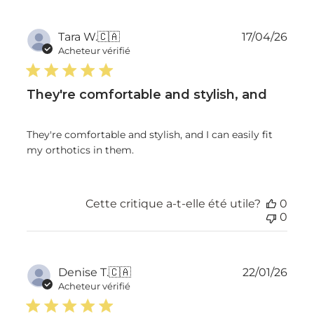
Dat
Tara W.
🇨🇦
17/04/26
de
Acheteur vérifié
publ
They're comfortable and stylish, and
They're comfortable and stylish, and I can easily fit
my orthotics in them.
Cette critique a-t-elle été utile?
0
0
Dat
Denise T.
🇨🇦
22/01/26
de
Acheteur vérifié
publ