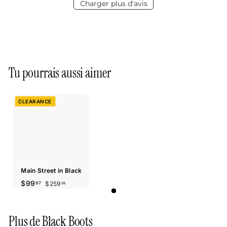
Charger plus d'avis
Tu pourrais aussi aimer
CLEARANCE
Main Street in Black
Prix
Prix
$259.99
$99.97
$99
$259
97
99
réduit
régulier
Plus de
Black Boots