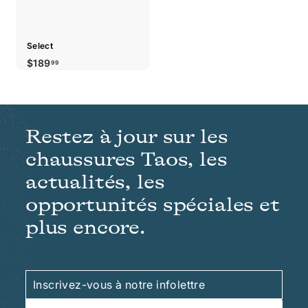
Select
$189.99
$189
99
Restez à jour sur les
chaussures Taos, les
actualités, les
opportunités spéciales et
plus encore.
Inscrivez-
S'inscrire
vous
à