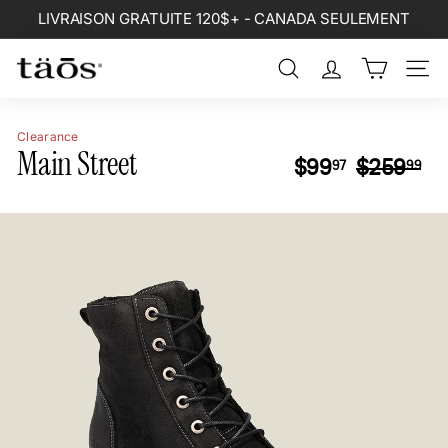
Passer
LIVRAISON GRATUITE 120$+ - CANADA SEULEMENT
au
Diaporama
contenu
Pause
Rechercher
Naviga
Clearance
Main Street
Prix
Pr
$99.97
$2
$99
$259
97
99
régulier
réd