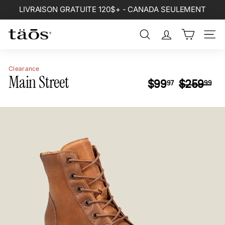
Passer
LIVRAISON GRATUITE 120$+ - CANADA SEULEMENT
au
Diaporama
contenu
Pause
Rechercher
Naviga
Clearance
Main Street
Prix
Pr
$99.97
$2
$99
$259
97
99
régulier
réd