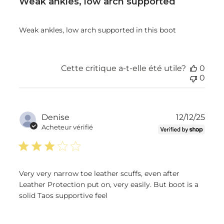
Weak ankles, low arch supported
Weak ankles, low arch supported in this boot
Cette critique a-t-elle été utile?
0
0
Dat
Denise
12/12/25
de
Acheteur vérifié
publ
Very very narrow toe leather scuffs, even after
Leather Protection put on, very easily. But boot is a
solid Taos supportive feel