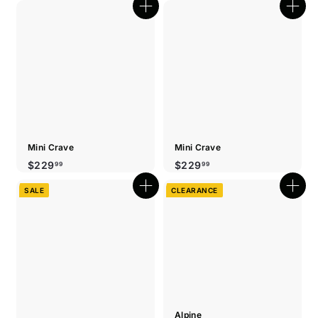
Boutique
Bout
rapide
rapi
Mini Crave
Mini Crave
$229.99
$229.99
$229
$229
99
99
SALE
CLEARANCE
Boutique
Bout
rapide
rapi
Alpine