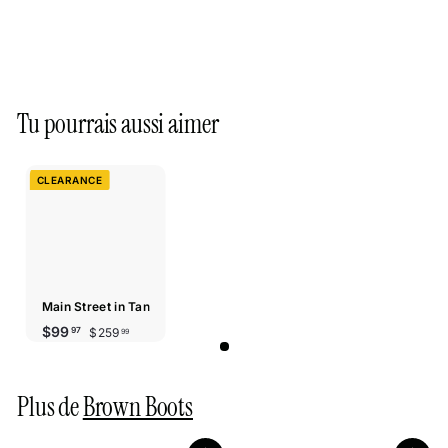
Tu pourrais aussi aimer
CLEARANCE
Main Street in Tan
Prix
Prix
$259.99
$99.97
$99
$259
97
99
réduit
régulier
Plus de
Brown Boots