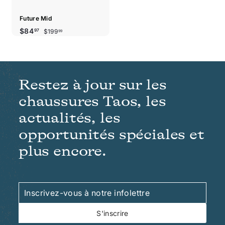
Future Mid
Prix
Prix
$199.99
$84.97
$84
$199
97
99
réduit
régulier
Restez à jour sur les
chaussures Taos, les
actualités, les
opportunités spéciales et
plus encore.
Inscrivez-
S'inscrire
vous
à
S'inscrire
notre
infolettre