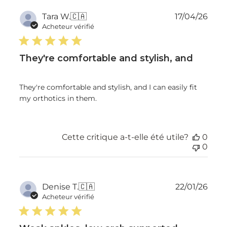
Dat
Tara W.
🇨🇦
17/04/26
de
Acheteur vérifié
publ
They're comfortable and stylish, and
They're comfortable and stylish, and I can easily fit
my orthotics in them.
Cette critique a-t-elle été utile?
0
0
Dat
Denise T.
🇨🇦
22/01/26
de
Acheteur vérifié
publ