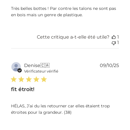
Très belles bottes ! Par contre les talons ne sont pas
en bois mais un genre de plastique.
Cette critique a-t-elle été utile?
1
1
Dat
Denise
🇨🇦
09/10/25
de
Vérificateur vérifié
publ
fit étroit!
HÉLAS, J’ai du les retourner car elles étaient trop
étroites pour la grandeur. (38)