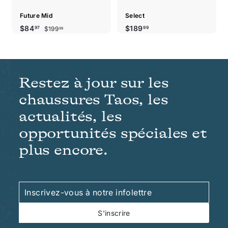
Future Mid
Select
Prix
Prix
$199.99
$84.97
$189.99
$84
$189
$199
97
99
99
réduit
régulier
Restez à jour sur les
chaussures Taos, les
actualités, les
opportunités spéciales et
plus encore.
Inscrivez-
S'inscrire
vous
à
S'inscrire
notre
infolettre