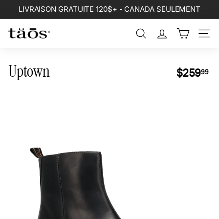
Passer
LIVRAISON GRATUITE 120$+ - CANADA SEULEMENT
au
Diaporama
contenu
Pause
Rechercher
Naviga
Uptown
Prix
$2
$259
99
régulier