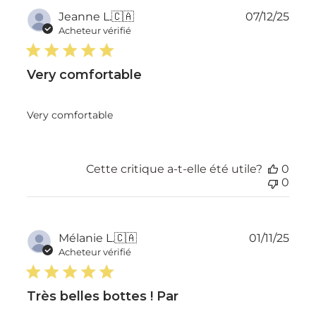
Dat
Jeanne L.
🇨🇦
07/12/25
de
Acheteur vérifié
publ
Very comfortable
Very comfortable
Cette critique a-t-elle été utile?
0
0
Dat
Mélanie L.
🇨🇦
01/11/25
de
Acheteur vérifié
publ
Très belles bottes ! Par