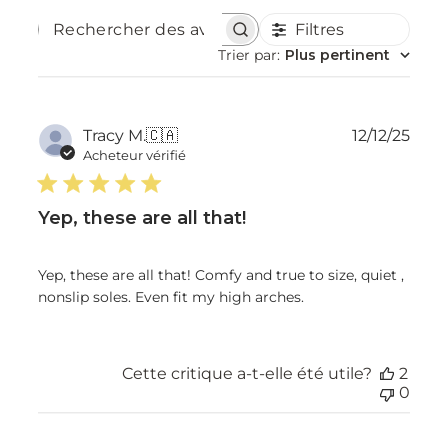
Filtres
Rechercher
des
Trier par
:
Plus pertinent
avis
Dat
Tracy M.
🇨🇦
12/12/25
de
Acheteur vérifié
publ
Yep, these are all that!
Yep, these are all that! Comfy and true to size, quiet ,
nonslip soles. Even fit my high arches.
Cette critique a-t-elle été utile?
2
0