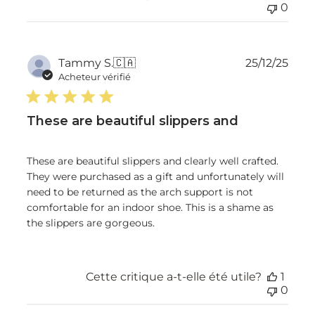
0
Dat
Tammy S.
🇨🇦
25/12/25
de
Acheteur vérifié
publ
These are beautiful slippers and
These are beautiful slippers and clearly well crafted.
They were purchased as a gift and unfortunately will
need to be returned as the arch support is not
comfortable for an indoor shoe. This is a shame as
the slippers are gorgeous.
Cette critique a-t-elle été utile?
1
0