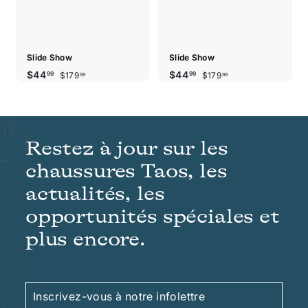
Slide Show
Slide Show
Prix
Prix
$179.99
Prix
Prix
$179.99
$44.99
$44.99
$44
$44
$179
$179
99
99
99
99
réduit
régulier
réduit
régulier
Restez à jour sur les
chaussures Taos, les
actualités, les
opportunités spéciales et
plus encore.
Inscrivez-
S'inscrire
vous