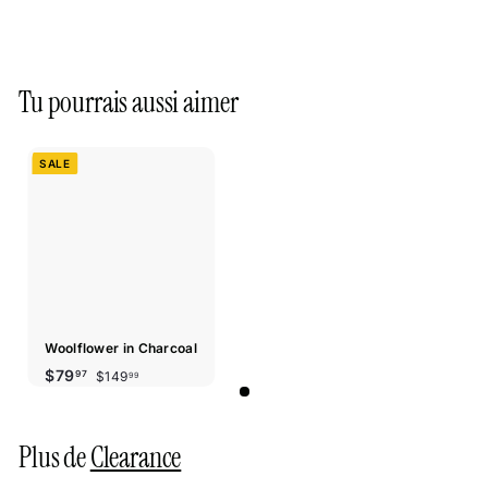
Tu pourrais aussi aimer
SALE
Woolflower in Charcoal
Prix
Prix
$149.99
$79.97
$79
$149
97
99
réduit
régulier
Plus de
Clearance