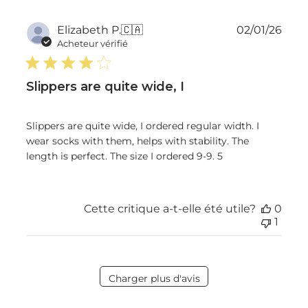
Dat
Elizabeth P.
🇨🇦
02/01/26
de
Acheteur vérifié
publ
Slippers are quite wide, I
Slippers are quite wide, I ordered regular width. I
wear socks with them, helps with stability. The
length is perfect. The size I ordered 9-9. 5
Cette critique a-t-elle été utile?
0
1
Charger plus d'avis