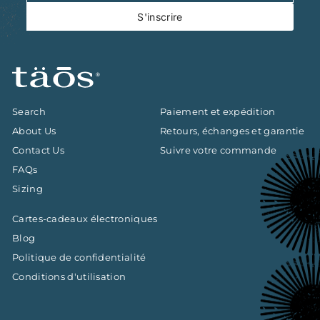
à
S'inscrire
notre
infolettre
Search
Paiement et expédition
About Us
Retours, échanges et garantie
Contact Us
Suivre votre commande
FAQs
Sizing
Cartes-cadeaux électroniques
Blog
Politique de confidentialité
Conditions d'utilisation