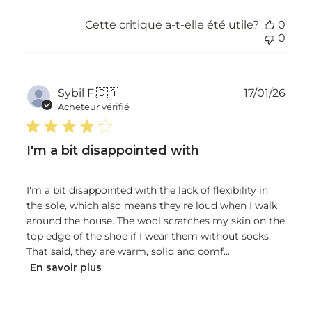
Cette critique a-t-elle été utile?
0
0
Dat
Sybil F.
🇨🇦
17/01/26
de
Acheteur vérifié
publ
I'm a bit disappointed with
I'm a bit disappointed with the lack of flexibility in
the sole, which also means they're loud when I walk
around the house. The wool scratches my skin on the
top edge of the shoe if I wear them without socks.
That said, they are warm, solid and comf...
En savoir plus