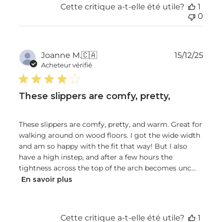
Cette critique a-t-elle été utile?
1
0
Dat
Joanne M.
🇨🇦
15/12/25
de
Acheteur vérifié
publ
These slippers are comfy, pretty,
These slippers are comfy, pretty, and warm. Great for
walking around on wood floors. I got the wide width
and am so happy with the fit that way! But I also
have a high instep, and after a few hours the
tightness across the top of the arch becomes unc...
En savoir plus
Cette critique a-t-elle été utile?
1