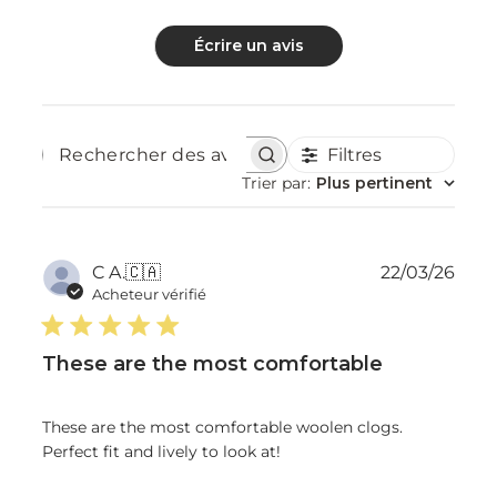
Écrire un avis
Filtres
Rechercher
des
Trier par
:
Plus pertinent
avis
Dat
C A.
🇨🇦
22/03/26
de
Acheteur vérifié
publ
These are the most comfortable
These are the most comfortable woolen clogs.
Perfect fit and lively to look at!