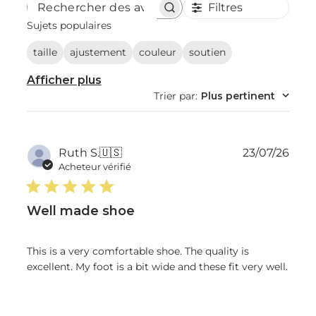
Filtres
Rechercher
des
Sujets populaires
avis
taille
ajustement
couleur
soutien
Afficher plus
Trier par
:
Plus pertinent
Dat
Ruth S.
🇺🇸
23/07/26
de
Acheteur vérifié
publ
Well made shoe
This is a very comfortable shoe. The quality is
excellent. My foot is a bit wide and these fit very well.