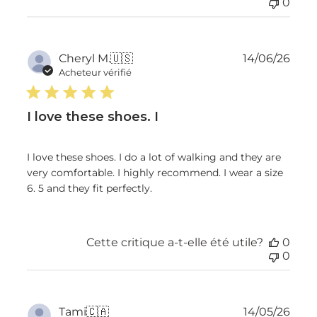
0
Dat
Cheryl M.
🇺🇸
14/06/26
de
Acheteur vérifié
publ
I love these shoes. I
I love these shoes. I do a lot of walking and they are
very comfortable. I highly recommend. I wear a size
6. 5 and they fit perfectly.
Cette critique a-t-elle été utile?
0
0
Dat
Tami
🇨🇦
14/05/26