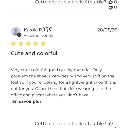
Cette critique a-t-elle été utile?
0
0
Dat
Karola P.
🇺🇸
20/05/26
de
Acheteur vérifié
publ
Cute and colorful
Very cute colorful good quality material. Only
problem the shoe is very heavy and very stiff on the
feet so if you’re looking for a lightweight shoe this is
not for you. Other then that i like wearing it in the
office and places where you don’t have...
En savoir plus
Cette critique a-t-elle été utile?
1