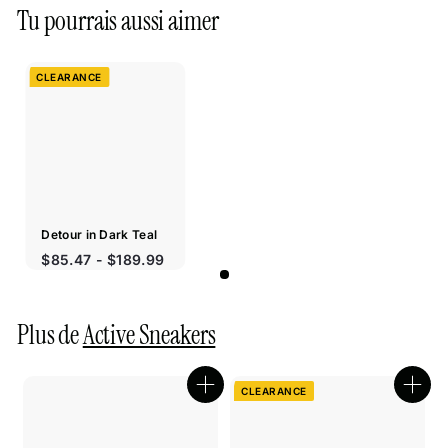
Tu pourrais aussi aimer
CLEARANCE
Detour in Dark Teal
Prix
$85.47 - $189.99
réduit
Plus de
Active Sneakers
CLEARANCE
Boutique
Bout
rapide
rapi