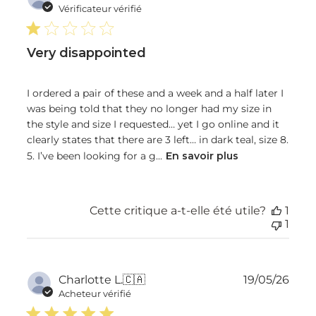
de
Vérificateur vérifié
publ
Very disappointed
I ordered a pair of these and a week and a half later I
was being told that they no longer had my size in
the style and size I requested… yet I go online and it
clearly states that there are 3 left… in dark teal, size 8.
5. I’ve been looking for a g...
En savoir plus
Cette critique a-t-elle été utile?
1
1
Dat
Charlotte L.
🇨🇦
19/05/26
de
Acheteur vérifié
publ