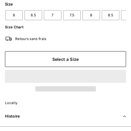
Size
6
6.5
7
7.5
8
8.5
9
Size Chart
Retours sans frais
Select a Size
Locally
Histoire